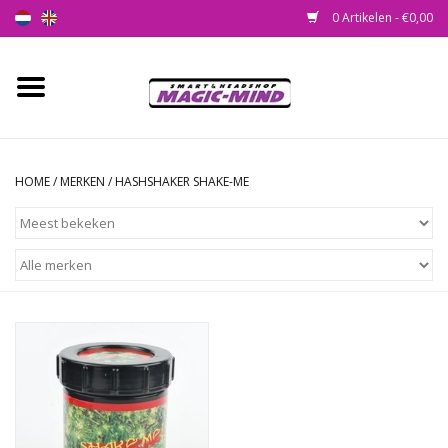
0 Artikelen - €0,00
Home
Nieuw
HOME
/
MERKEN
/
HASHSHAKER SHAKE-ME
Smartshop
Headshop
SEEDSHOP
Health Supplies
Psychedelic