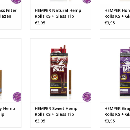
s Filter
HEMPER Natural Hemp
HEMPER Hon
glazen
Rolls KS + Glass Tip
Rolls KS + Gl
€3,95
€3,95
mp Rolls KS
HEMPER Sweet Hemp Rolls KS +
HEMPER Grape 
Glass Tip
Glas
kje
2 Rolls per pakje
2 Rolls 
NKELWAGEN
TOEVOEGEN AAN WINKELWAGEN
TOEVOEGEN AA
ry Hemp
HEMPER Sweet Hemp
HEMPER Gra
Tip
Rolls KS + Glass Tip
Rolls KS + Gl
€3,95
€3,95