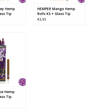
ey Hemp
HEMPER Mango Hemp
ass Tip
Rolls KS + Glass Tip
€3,95
Hemp Rolls KS +
s Tip
per pakje
N WINKELWAGEN
pe Hemp
ass Tip