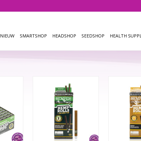
NIEUW
SMARTSHOP
HEADSHOP
SEEDSHOP
HEALTH SUPPL
ter Tips -
HEMPER Natural Hemp Rolls KS +
HEMPER Honey 
 tips
Glass Tip
Glas
2 rolls per pakje
2 Rolls 
NKELWAGEN
TOEVOEGEN AAN WINKELWAGEN
TOEVOEGEN AA