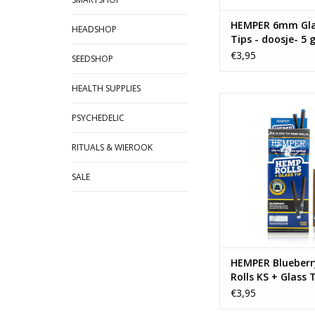
HEMPER 6mm Glas
HEADSHOP
Tips - doosje- 5 
tips
€3,95
SEEDSHOP
HEALTH SUPPLIES
HEMPER Blueberry He
+ Glass Tip
PSYCHEDELIC
2 rolls per pa
RITUALS & WIEROOK
TOEVOEGEN AAN WI
SALE
HEMPER Blueber
Rolls KS + Glass 
€3,95