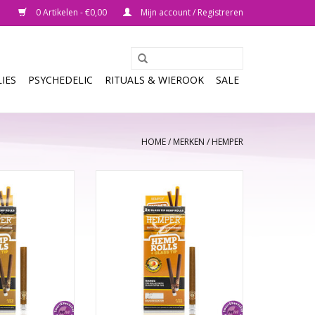
0 Artikelen - €0,00
Mijn account / Registreren
IES
PSYCHEDELIC
RITUALS & WIEROOK
SALE
HOME
/
MERKEN
/
HEMPER
Hemp Rolls KS +
HEMPER Mango Hemp Rolls KS +
s Tip
Glass Tip
per pakje
2 Rolles per pakje
N WINKELWAGEN
TOEVOEGEN AAN WINKELWAGEN