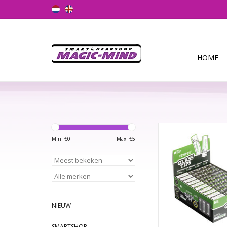
HOME
HEMPER 6mm Glass Fil
doosje- 5 glazen
Min: €
0
Max: €
5
TOEVOEGEN AAN WI
NIEUW
SMARTSHOP