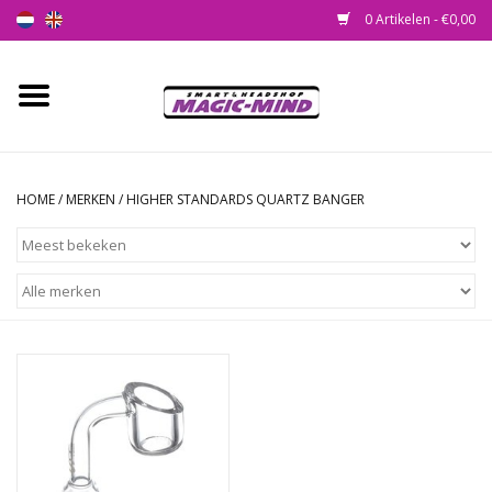
0 Artikelen - €0,00
Home
Nieuw
HOME
/
MERKEN
/
HIGHER STANDARDS QUARTZ BANGER
Smartshop
Headshop
SEEDSHOP
Health Supplies
Psychedelic