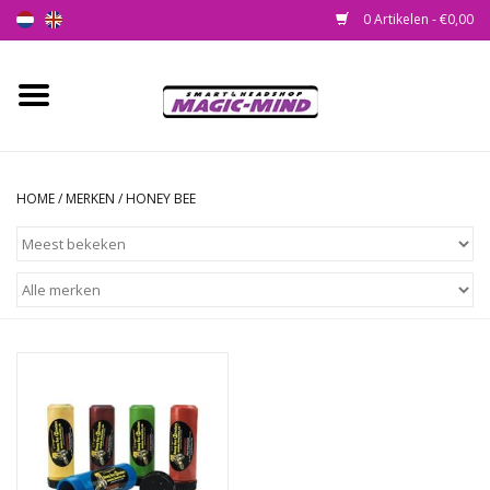
0 Artikelen - €0,00
Home
Nieuw
HOME
/
MERKEN
/
HONEY BEE
Smartshop
Headshop
SEEDSHOP
Health Supplies
Psychedelic