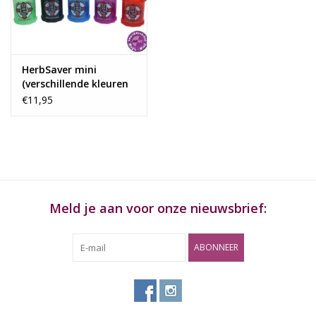
Rituals & Wierook
Sale
HerbSaver mini
(verschillende kleuren
beschikbaar)
€11,95
Meld je aan voor onze nieuwsbrief:
ABONNEER