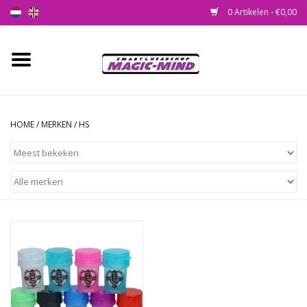
0 Artikelen - €0,00
Home
Nieuw
HOME
/
MERKEN
/
HS
Smartshop
Headshop
SEEDSHOP
Health Supplies
Psychedelic