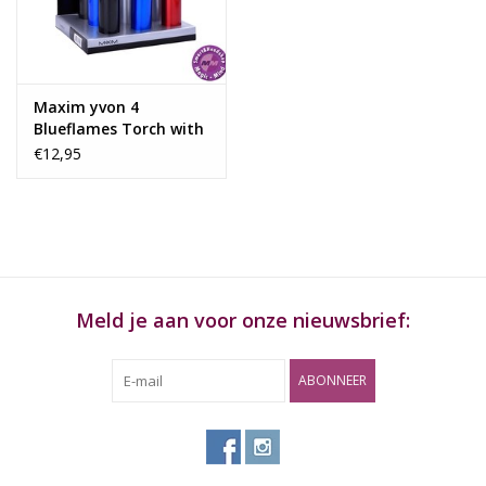
Rituals & Wierook
Sale
Maxim yvon 4
Blueflames Torch with
different colors
€12,95
Meld je aan voor onze nieuwsbrief:
ABONNEER