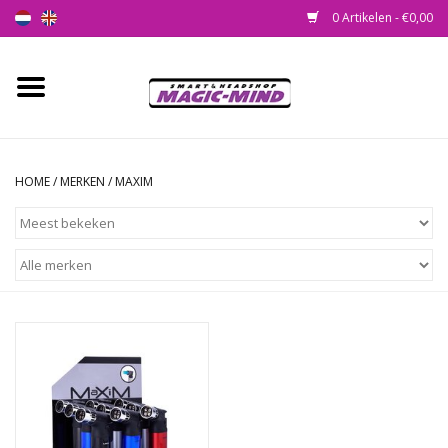
0 Artikelen - €0,00
Home
Nieuw
HOME
/
MERKEN
/
MAXIM
Smartshop
Headshop
SEEDSHOP
Health Supplies
Psychedelic