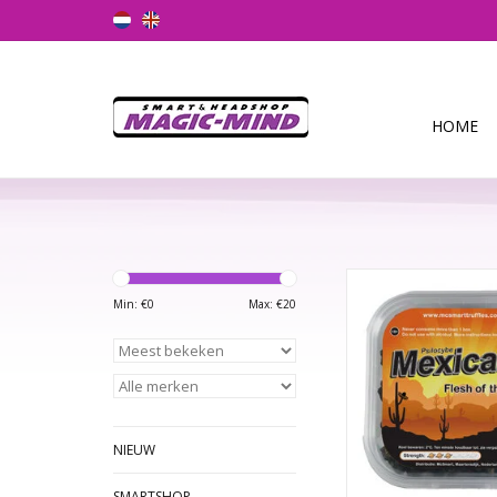
HOME
Ervaar een heerlijke, 
langs de zonnige ka
Min: €
0
Max: €
20
leven met deze Mexica
Inhoud: 10/15
TOEVOEGEN AAN WI
NIEUW
SMARTSHOP