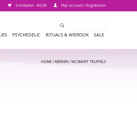
0 Artikelen - €0,00
Mijn account / Registreren
IES
PSYCHEDELIC
RITUALS & WIEROOK
SALE
HOME
/
MERKEN
/
MCSMART TRUFFELS