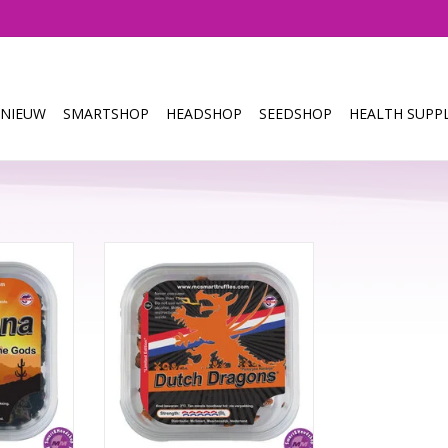
NIEUW
SMARTSHOP
HEADSHOP
SEEDSHOP
HEALTH SUPPL
visuele trip
De Dutch Dragon neemt je mee
nt van het
met de kracht van de Hollandse
na truffels.
Leeuw gecombineerd met de
 Gram
onuitputtelijkheid van de draak.
Deze krachtige truffel van
NKELWAGEN
Nederlandse bodem heeft sterke
visuele effecten. De Dutch
Dragons is één van de sterkste
truffels en dus...
TOEVOEGEN AAN WINKELWAGEN