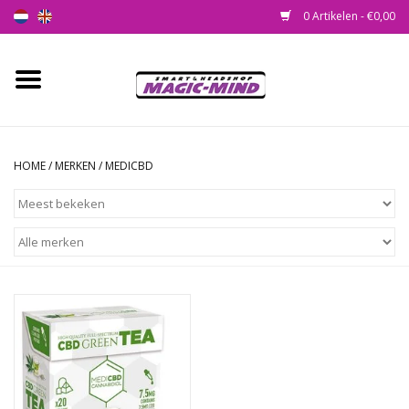
0 Artikelen - €0,00
Home
Nieuw
HOME
/
MERKEN
/
MEDICBD
Smartshop
Headshop
SEEDSHOP
Health Supplies
Psychedelic