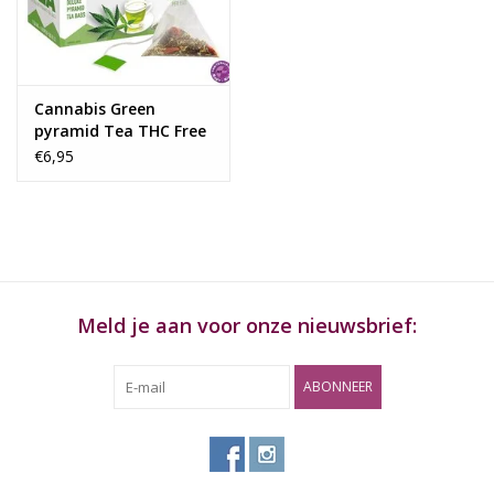
Rituals & Wierook
Sale
Cannabis Green
pyramid Tea THC Free
with 7.5mg CBD
€6,95
Meld je aan voor onze nieuwsbrief:
ABONNEER