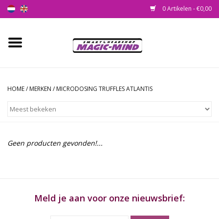
0 Artikelen - €0,00
Home
Nieuw
HOME
/
MERKEN
/
MICRODOSING TRUFFLES ATLANTIS
Smartshop
Headshop
Geen producten gevonden!...
SEEDSHOP
Health Supplies
Meld je aan voor onze nieuwsbrief:
Psychedelic