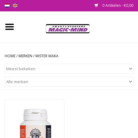
0 Artikelen - €0,00
Home
Nieuw
HOME
/
MERKEN
/
MISTER MAKA
Smartshop
Headshop
SEEDSHOP
Health Supplies
Psychedelic