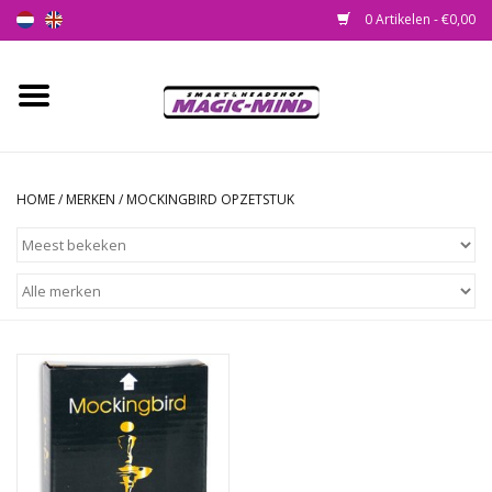
0 Artikelen - €0,00
Home
Nieuw
HOME
/
MERKEN
/
MOCKINGBIRD OPZETSTUK
Smartshop
Headshop
SEEDSHOP
Health Supplies
Psychedelic