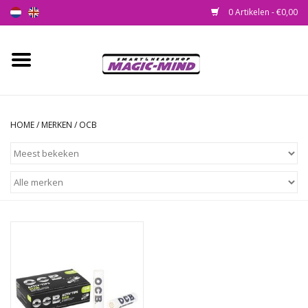
0 Artikelen - €0,00
Home
Nieuw
HOME
/
MERKEN
/
OCB
Smartshop
Headshop
SEEDSHOP
Health Supplies
Psychedelic