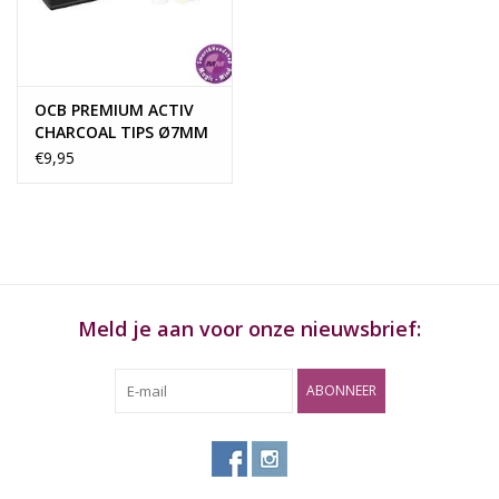
Rituals & Wierook
Sale
OCB PREMIUM ACTIV
CHARCOAL TIPS Ø7MM
(1x50 pc)
€9,95
Meld je aan voor onze nieuwsbrief:
ABONNEER