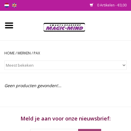
0 Artikelen - €0,00
Home
Nieuw
HOME
/
MERKEN
/
PAX
Smartshop
Headshop
Geen producten gevonden!...
SEEDSHOP
Health Supplies
Meld je aan voor onze nieuwsbrief:
Psychedelic