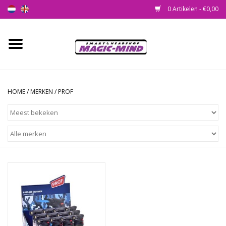
0 Artikelen - €0,00
Home
Nieuw
HOME
/
MERKEN
/
PROF
Smartshop
Headshop
SEEDSHOP
Health Supplies
Psychedelic