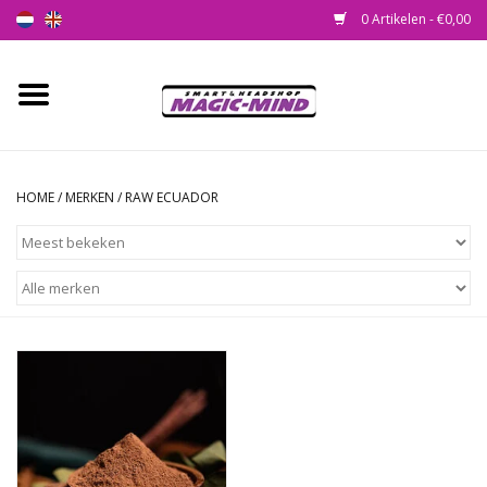
0 Artikelen - €0,00
Home
Nieuw
HOME
/
MERKEN
/
RAW ECUADOR
Smartshop
Headshop
SEEDSHOP
Health Supplies
Psychedelic