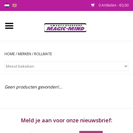
0 Artikelen - €0,00
Home
Nieuw
HOME
/
MERKEN
/
ROLLMATE
Smartshop
Headshop
Geen producten gevonden!...
SEEDSHOP
Health Supplies
Meld je aan voor onze nieuwsbrief:
Psychedelic