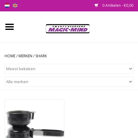
0 Artikelen - €0,00
Home
Nieuw
HOME
/
MERKEN
/
SHARK
Smartshop
Headshop
SEEDSHOP
Health Supplies
Psychedelic