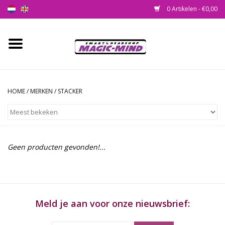
0 Artikelen - €0,00
Home
Nieuw
HOME
/
MERKEN
/
STACKER
Smartshop
Headshop
Geen producten gevonden!...
SEEDSHOP
Health Supplies
Meld je aan voor onze nieuwsbrief:
Psychedelic