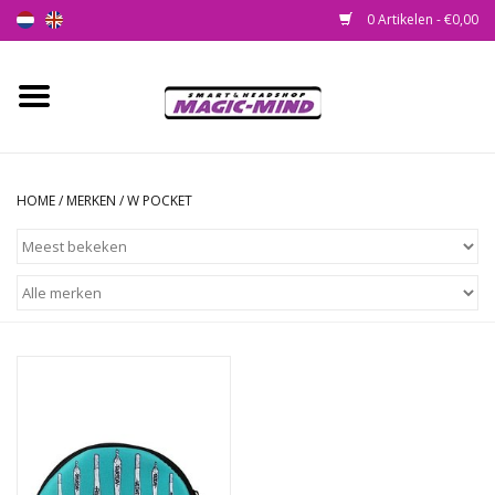
0 Artikelen - €0,00
Home
Nieuw
HOME
/
MERKEN
/
W POCKET
Smartshop
Headshop
SEEDSHOP
Health Supplies
Psychedelic