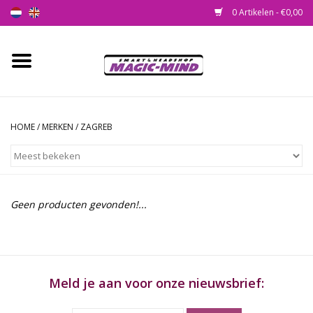
0 Artikelen - €0,00
Home
Nieuw
HOME
/
MERKEN
/
ZAGREB
Smartshop
Headshop
Geen producten gevonden!...
SEEDSHOP
Health Supplies
Meld je aan voor onze nieuwsbrief:
Psychedelic