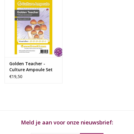
Ampoule schoon met een schone, natte doek. Wij raden aan
om een alcoholdoekje te gebruiken om eventuele bacteriën te
elimineren.
Stap 2
De bijgeleverde spuit is steriel verpakt. Zorg ervoor dat deze niet
besmet raakt en open deze in een schone omgeving.
Stap 3
Draai het dopje van de Culture Ampoule iets los zodat deze niet
Golden Teacher -
vacuüm trekt tijdens het vullen van de spuit.
Culture Ampoule Set
€19,50
Stap 4
Steek de naald door de rubberen afdichting en trek de spuit vol.
Stap 5
De naald is nu gereed en de cultuur kan in het gewenste
substraat worden gespoten. Laat deze op kamertemperatuur
groeien. Binnen enkele dagen zal het mycelium zichtbaar
Meld je aan voor onze nieuwsbrief:
worden.