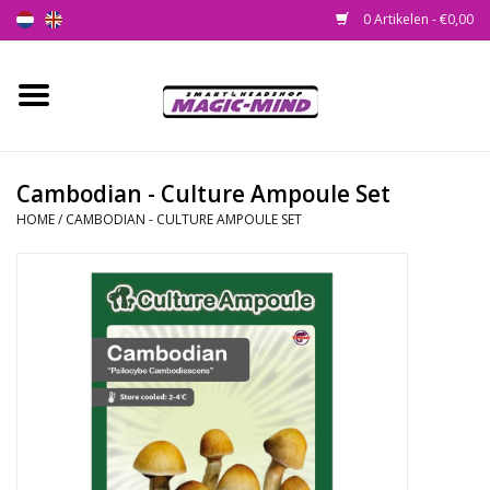
0 Artikelen - €0,00
Home
Nieuw
Cambodian - Culture Ampoule Set
HOME
/
CAMBODIAN - CULTURE AMPOULE SET
Smartshop
Headshop
SEEDSHOP
Health Supplies
Psychedelic