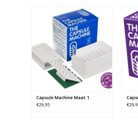
De Capsulemachine is een apparaat
Met 
waarmee u snel en eenvoudig uw eigen
appara
capsules kunt vullen.
met je 
kunt 
TOEVOEGEN AAN WINKELWAGEN
tegeli
TO
Capsule Machine Maat 1
Capsu
€29,95
€29,9