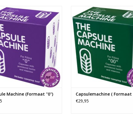
dit kleine maar uiterst effectieve
Met dit kleine maar uiterst effec
atje vul je capsules (formaat "0")
apparaatje vul je capsules (formaa
eigen mengsel kruiden en zaden. Je
met je eigen mengsel kruiden en z
er in enkele seconden 24 capsules
kunt er in enkele seconden 24 ca
jk mee maken (die elk circa 500 mg
tegelijk mee maken (die elk circa
poeder bevatten).
poeder bevatten).
EVOEGEN AAN WINKELWAGEN
TOEVOEGEN AAN WINKELWA
le Machine (Formaat "0")
Capsulemachine ( Formaat 
5
€29,95