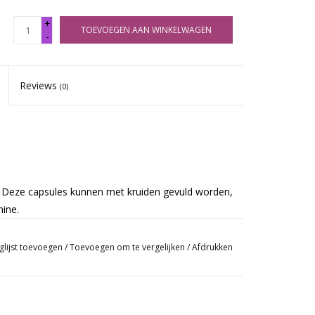
+
TOEVOEGEN AAN WINKELWAGEN
-
Reviews
(0)
. Deze capsules kunnen met kruiden gevuld worden,
ine.
glijst toevoegen
/
Toevoegen om te vergelijken
/
Afdrukken