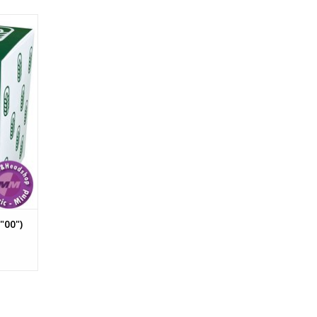
tieve
t "00")
aden. Je
psules
 650 mg
GEN
"00")