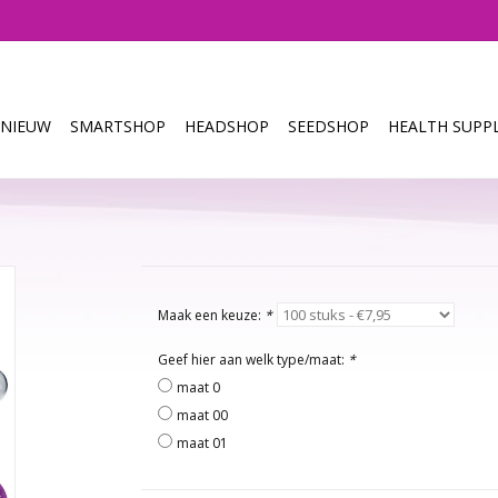
NIEUW
SMARTSHOP
HEADSHOP
SEEDSHOP
HEALTH SUPPL
Maak een keuze:
*
Geef hier aan welk type/maat:
*
maat 0
maat 00
maat 01