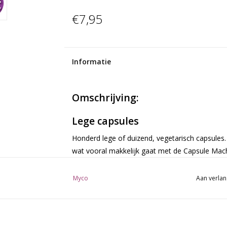
€7,95
Informatie
Omschrijving:
Lege capsules
Honderd lege of duizend, vegetarisch capsules
wat vooral makkelijk gaat met de Capsule Mach
Specificatie
Myco
Aan verlan
Maat 2
:ca. 260 mg
Maat 1
:ca. 350 mg
Maat 0
: ca. 475 mg
Maat 00
:ca. 665 mg