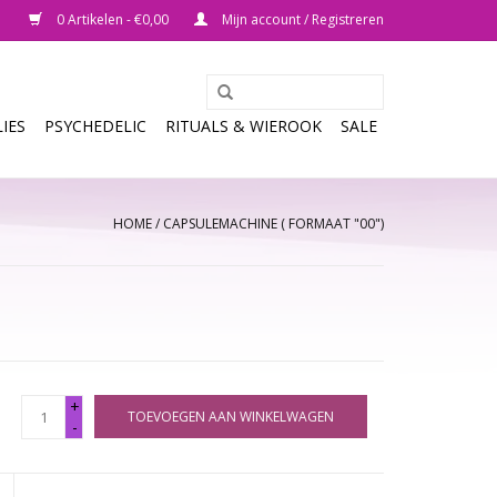
0 Artikelen - €0,00
Mijn account / Registreren
IES
PSYCHEDELIC
RITUALS & WIEROOK
SALE
HOME
/
CAPSULEMACHINE ( FORMAAT "00")
+
TOEVOEGEN AAN WINKELWAGEN
-