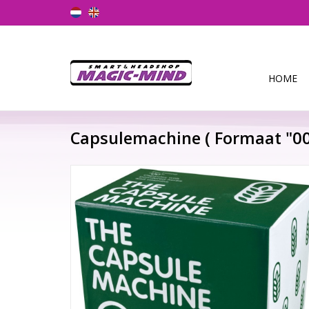
HOME
Capsulemachine ( Formaat "00