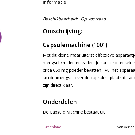
Informatie
Beschikbaarheid:
Op voorraad
Omschrijving:
Capsulemachine ("00")
Met dit kleine maar uiterst effectieve apparaatj
mengsel kruiden en zaden. Je kunt er in enkele
circa 650 mg poeder bevatten). Vul het apparaa
kruidenmengsel over de capsules, plaats de and
zijn direct klaar.
Onderdelen
De Capsule Machine bestaat uit:
Basis, houder en deksel
Wit kaartje voor het gladstrijken
Greenlane
Aan verlan
Aanstamper