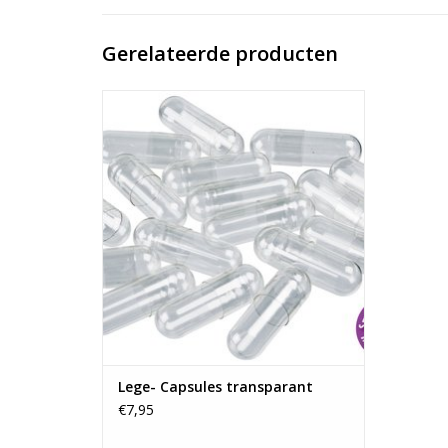
Gerelateerde producten
Lege capsules per 100 of per 1000 stuks
verpakt
Maat: 00
Maat: 0
Maat: 1
Maat: 2
Transparante capsules om je eigen
mengsel poeders in te verpakken.
vegetarische in maat 00, 0,1,2
Verpakt per 100 en per 1000 stuks.
TOEVOEGEN AAN WINKELWAGEN
Lege- Capsules transparant
€7,95