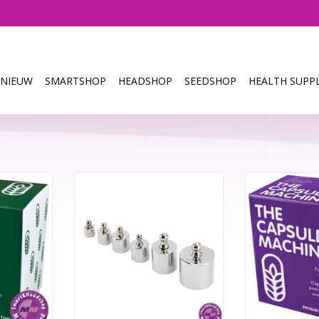
NIEUW
SMARTSHOP
HEADSHOP
SEEDSHOP
HEALTH SUPPL
 uiterst
Met deze precisiegewichten kan
Met dit klein
je vul je
je je weegschaal zeer nauwkeurig
effectieve ap
0") met je
afstellen. Ook geschikt voor
capsules (form
n en zaden.
ouderwetse balansweegschalen.
eigen mengsel k
seconden 24
Je kunt er in e
TOEVOEGEN AAN WINKELWAGEN
 maken (die
capsules tegeli
 poeder
elk circa 5
beva
NKELWAGEN
TOEVOEGEN AA