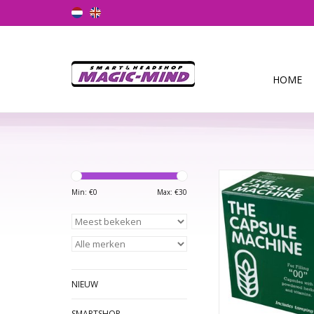
HOME
Met dit kleine maar
effectieve apparaat
Min: €
0
Max: €
30
capsules (formaat "0
eigen mengsel kruide
Je kunt er in enkele 
capsules tegelijk mee
elk circa 650 mg
bevatten).
NIEUW
TOEVOEGEN AAN WI
SMARTSHOP