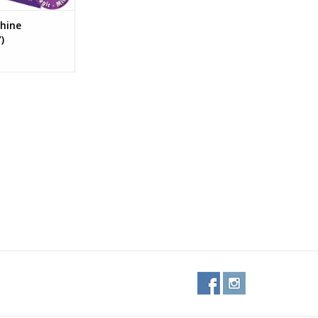
hine
)