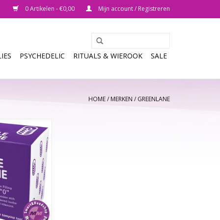
0 Artikelen - €0,00
Mijn account / Registreren
IES
PSYCHEDELIC
RITUALS & WIEROOK
SALE
HOME
/
MERKEN
/
GREENLANE
e maar uiterst
paraatje vul je
aat "0") met je
ruiden en zaden.
nkele seconden 24
jk mee maken (die
00 mg poeder
tten).
N WINKELWAGEN