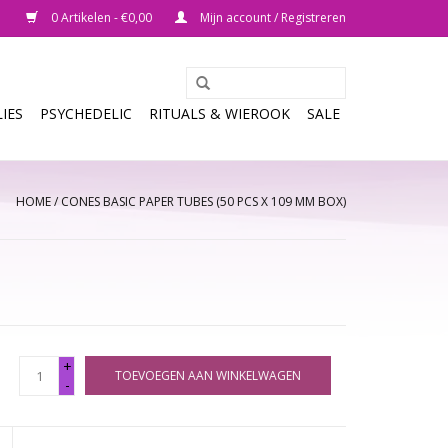
0 Artikelen - €0,00
Mijn account / Registreren
IES
PSYCHEDELIC
RITUALS & WIEROOK
SALE
HOME
/
CONES BASIC PAPER TUBES (50 PCS X 109 MM BOX)
+
TOEVOEGEN AAN WINKELWAGEN
-