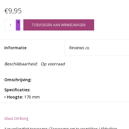
€9,95
+
TOEVOEGEN AAN WINKELWAGEN
-
Informatie
Reviews
(0)
Beschikbaarheid:
Op voorraad
Omschrijving:
Specificaties:
• Hoogte:
170 mm
• Glas dikte:
2mm
• Handmade
• Kleur:
Clear
Glass Oil Bong
• Materiaal:
Borosilicate glass
Aan verlanglijst toevoegen
/
Toevoegen om te vergelijken
/
Afdrukken