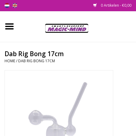
0 Artikelen - €0,00
Home
Nieuw
Dab Rig Bong 17cm
HOME
/
DAB RIG BONG 17CM
Smartshop
Headshop
SEEDSHOP
Health Supplies
Psychedelic