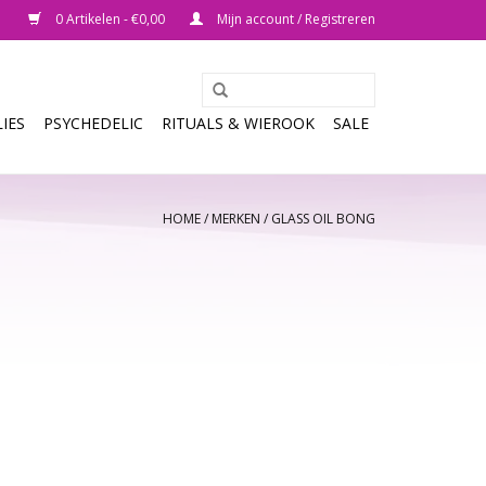
0 Artikelen - €0,00
Mijn account / Registreren
IES
PSYCHEDELIC
RITUALS & WIEROOK
SALE
HOME
/
MERKEN
/
GLASS OIL BONG