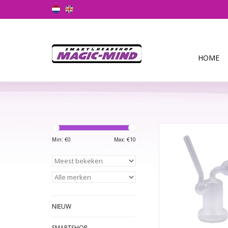
HOME
Dab Rig Bong 
Materiaal: Borosilic
Min: €
0
Max: €
10
TOEVOEGEN AAN WI
NIEUW
SMARTSHOP