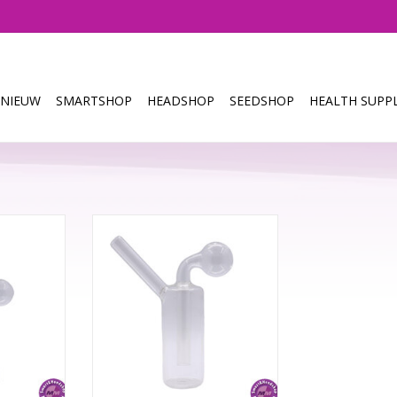
NIEUW
SMARTSHOP
HEADSHOP
SEEDSHOP
HEALTH SUPPL
17cm
Glass Oil Bong Straight 17cm
ate glass
Materiaal: Borosilicate glass
NKELWAGEN
TOEVOEGEN AAN WINKELWAGEN