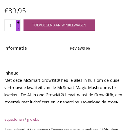
€39,95
+
TOEVOEGEN AAN WINKELWAGEN
-
Informatie
Reviews
(0)
Inhoud
Met deze McSmart GrowKit® heb je alles in huis om de oude
vertrouwde kwaliteit van de McSmart Magic Mushrooms te
kweken. De All in one GrowKit® bevat naast de GrowKit®, een
groeizak met luchtfilters en 2 paperclips. Download de groei-
instructies in het Nederlands, Engels, Duits, Frans, Spaans,
Portugees, of Pools. Of bekijk de instructie-films op de website
equadorian
/
growkit
http://www.growkit.com.
Aan verlanglijst toevoegen
/
Toevoegen om te vergelijken
/
Afdrukken