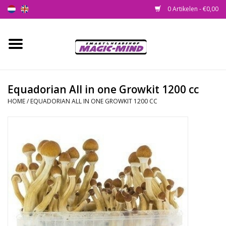
0 Artikelen - €0,00
Home
Nieuw
Equadorian All in one Growkit 1200 cc
HOME
/
EQUADORIAN ALL IN ONE GROWKIT 1200 CC
Smartshop
Headshop
SEEDSHOP
Health Supplies
Psychedelic