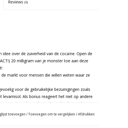
Reviews
(0)
en idee over de zuiverheid van de cocaïne. Open de
XACT!) 20 milligram van je monster toe aan deze
t!
p de markt voor mensen die willen weten waar ze
evoelig voor de gebruikelijke bezuinigingen zoals
t levamisol. Als bonus reageert het niet op andere
procaïne, enz.), die vaak worden gebruikt om de
oeven om de kwaliteit te beoordelen. Deze andere -
glijst toevoegen
/
Toevoegen om te vergelijken
/
Afdrukken
n (op zijn best) en bijdragen aan echt slechte