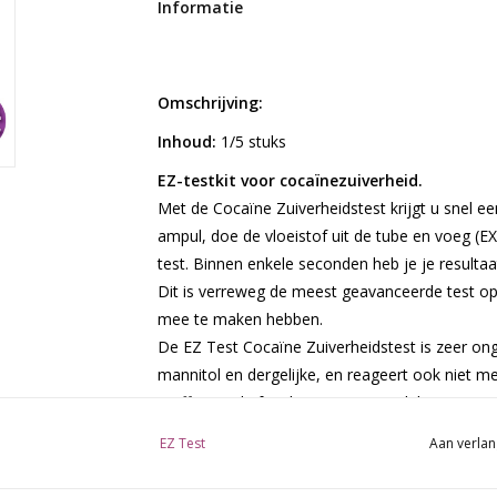
Informatie
Omschrijving:
Inhoud:
1/5 stuks
EZ-testkit voor cocaïnezuiverheid.
Met de Cocaïne Zuiverheidstest krijgt u snel e
ampul, doe de vloeistof uit de tube en voeg (E
test. Binnen enkele seconden heb je je resultaa
Dit is verreweg de meest geavanceerde test o
mee te maken hebben.
De EZ Test Cocaïne Zuiverheidstest is zeer ong
mannitol en dergelijke, en reageert ook niet me
stoffen uit de familie van cocaïne (lidocaïne, 
arme ziel voor de gek te houden die het wil pr
EZ Test
Aan verlan
caines zullen alleen een verdovend effect hebbe
katers!!