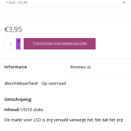
€3,95
+
TOEVOEGEN AAN WINKELWAGEN
-
Informatie
Reviews
(0)
Beschikbaarheid:
Op voorraad
Omschrijving:
Inhoud:
1/5/10 stuks
De markt voor LSD is erg vervuild vanwege het feit dat het erg
moeilijk te maken is en de chemicaliën die hiervoor nodig zijn