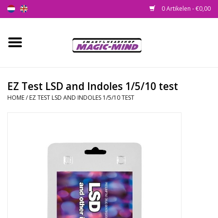
0 Artikelen - €0,00
Home
Nieuw
EZ Test LSD and Indoles 1/5/10 test
HOME
/
EZ TEST LSD AND INDOLES 1/5/10 TEST
Smartshop
Headshop
SEEDSHOP
Health Supplies
Psychedelic