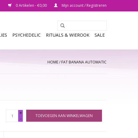
0 Artikelen - €0,00
Mijn account / Registreren
IES
PSYCHEDELIC
RITUALS & WIEROOK
SALE
HOME
/
FAT BANANA AUTOMATIC
+
TOEVOEGEN AAN WINKELWAGEN
-