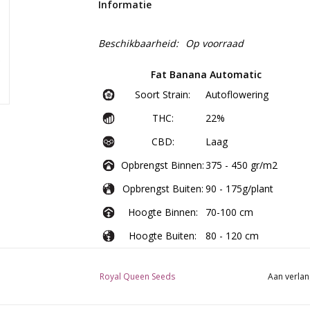
Informatie
Beschikbaarheid:
Op voorraad
Fat Banana Automatic
Soort Strain:
Autoflowering
THC:
22%
CBD:
Laag
Opbrengst Binnen:
375 - 450 gr/m2
Opbrengst Buiten:
90 - 175g/plant
Hoogte Binnen:
70-100 cm
Hoogte Buiten:
80 - 120 cm
Bloeitijd:
7 - 8 weken
Royal Queen Seeds
Aan verlan
9-10 weken na
Oogstmaand:
ontkiemen