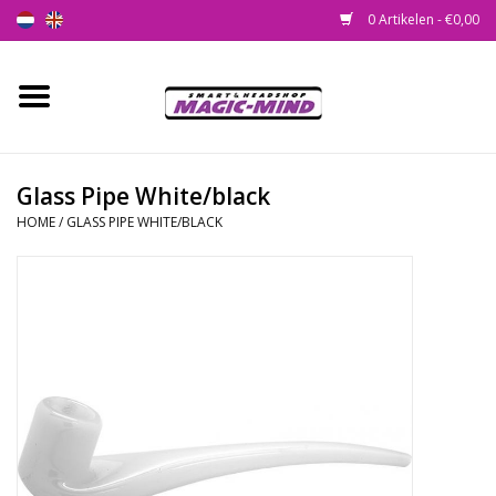
0 Artikelen - €0,00
Home
Nieuw
Glass Pipe White/black
HOME
/
GLASS PIPE WHITE/BLACK
Smartshop
Headshop
SEEDSHOP
Health Supplies
Psychedelic