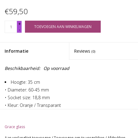
€59,50
+
TOEVOEGEN AAN WINKELWAGEN
-
Informatie
Reviews
(0)
Beschikbaarheid:
Op voorraad
Hoogte: 35 cm
• Diameter: 60-45 mm
• Socket size: 18,8 mm
• Kleur: Oranje / Transparant
• Materiaal: borosilicaat glas
Glasdikte: 5 mm
Grace glass
Aan verlanglijst toevoegen
/
Toevoegen om te vergelijken
/
Afdrukken