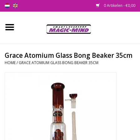
0 Artikelen - €0,00
Home
Nieuw
Grace Atomium Glass Bong Beaker 35cm
HOME
/
GRACE ATOMIUM GLASS BONG BEAKER 35CM
Smartshop
Headshop
SEEDSHOP
Health Supplies
Psychedelic