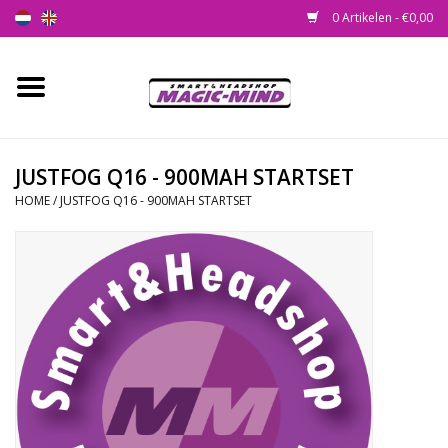
0 Artikelen - €0,00
Home
Nieuw
JUSTFOG Q16 - 900MAH STARTSET
HOME
/
JUSTFOG Q16 - 900MAH STARTSET
Smartshop
Headshop
SEEDSHOP
Health Supplies
Psychedelic