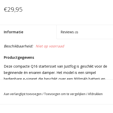
€29,95
Informatie
Reviews
(0)
Beschikbaarheid:
Niet op voorraad
Productgegevens
Deze compacte Q16 startersset van Justfog is geschikt voor de
beginnende én ervaren damper. Het model is een simpel
bedienbare e-sigaret die beschikt over een 900mAh batterij en
een 2ml clearomizer.
Aan verlanglijst toevoegen
/
Toevoegen om te vergelijken
/
Afdrukken
Justfog Q16 clearomizer:
De Q16 tank lijkt qua uiterlijk veel op de voorganger van Justfog,
de Q14. Het formaat en de aansluiting zijn aangepast en er is