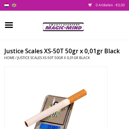
0 Artikelen - €0,00
Home
Nieuw
Justice Scales XS-50T 50gr x 0,01gr Black
HOME
/
JUSTICE SCALES XS-50T 50GR X 0,01GR BLACK
Smartshop
Headshop
SEEDSHOP
Health Supplies
Psychedelic