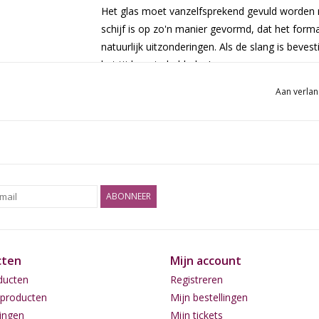
Het glas moet vanzelfsprekend gevuld worden m
schijf is op zo'n manier gevormd, dat het formaa
natuurlijk uitzonderingen. Als de slang is bevest
het tijd om te bubbelen!
Aan verlan
ABONNEER
cten
Mijn account
ducten
Registreren
producten
Mijn bestellingen
ingen
Mijn tickets