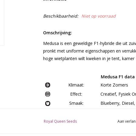
Beschikbaarheid:
Niet op voorraad
Omschrijving:
Medusa is een geweldige F1-hybride die uit zuiv
pronkt met uniforme eigenschappen en verrukkel
hoge wietplanten wilt kweken in je tent, kamer
Medusa F1 data 
Klimaat:
Korte Zomers
Effect:
Creatief, Fysiek 
Smaak:
Blueberry, Diesel,
Bloeitijd:
6 - 7 Weken
Genetische Achtergrond:
Sugar Magnolia x
Royal Queen Seeds
Aan verlan
Hoogte Binnen:
60 - 75 cm