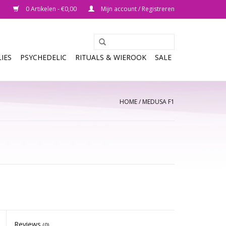
0 Artikelen - €0,00
Mijn account / Registreren
IES
PSYCHEDELIC
RITUALS & WIEROOK
SALE
HOME
/
MEDUSA F1
Reviews
(0)