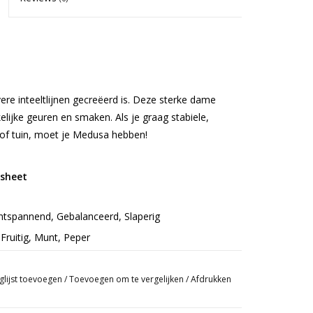
ere inteeltlijnen gecreëerd is. Deze sterke dame
ijke geuren en smaken. Als je graag stabiele,
 of tuin, moet je Medusa hebben!
sheet
Ontspannend, Gebalanceerd, Slaperig
 Fruitig, Munt, Peper
 American Beauty
glijst toevoegen
/
Toevoegen om te vergelijken
/
Afdrukken