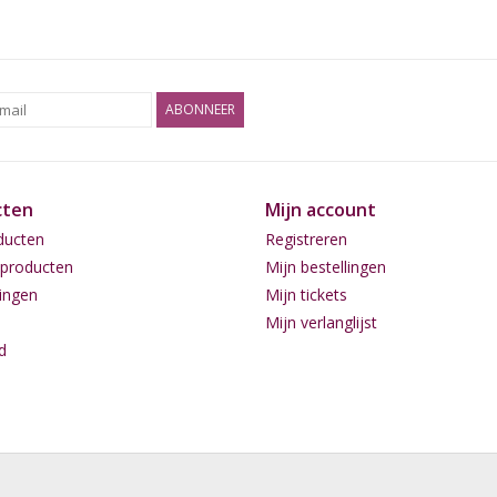
CBD:
Laag
Oogstmaand:
9-10 weken na on
ABONNEER
cten
Mijn account
ducten
Registreren
producten
Mijn bestellingen
ingen
Mijn tickets
Mijn verlanglijst
d