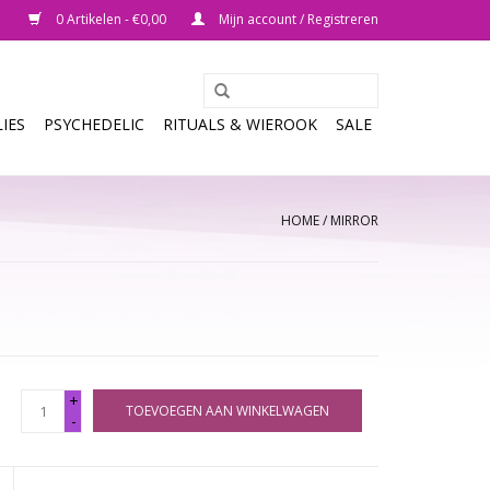
0 Artikelen - €0,00
Mijn account / Registreren
IES
PSYCHEDELIC
RITUALS & WIEROOK
SALE
HOME
/
MIRROR
+
TOEVOEGEN AAN WINKELWAGEN
-