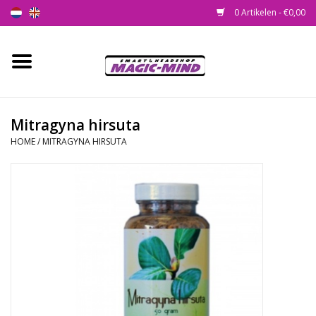
0 Artikelen - €0,00
Home
Nieuw
Mitragyna hirsuta
HOME
/
MITRAGYNA HIRSUTA
Smartshop
Headshop
SEEDSHOP
Health Supplies
Psychedelic