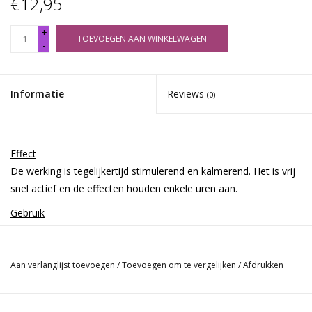
€12,95
+
TOEVOEGEN AAN WINKELWAGEN
-
Informatie
Reviews
(0)
Effect
De werking is tegelijkertijd stimulerend en kalmerend. Het is vrij
snel actief en de effecten houden enkele uren aan.
Gebruik
Een gemiddelde dosering Mitragyna hirsuta is 20 gram. Maak
thee met 20 g voor een kopje en laat het 30 minuten goed
trekken. Langzaam opdrinken gedurende ongeveer 30 minuten.
Aan verlanglijst toevoegen
/
Toevoegen om te vergelijken
/
Afdrukken
De eerste keer raden we een dosering aan van 15 gram. Ervaren
gebruikers van dit kruid kunnen 25 gram per theekop gebruiken.