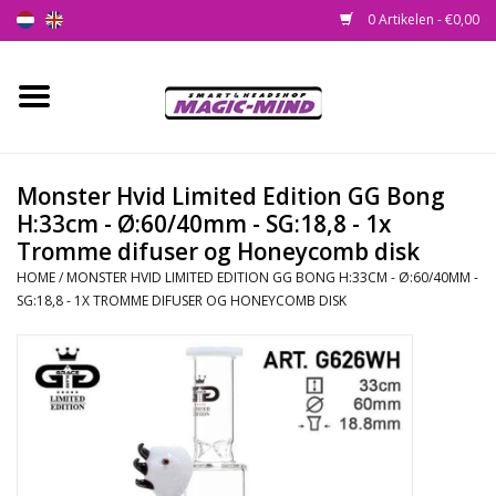
0 Artikelen - €0,00
Home
Nieuw
Monster Hvid Limited Edition GG Bong
H:33cm - Ø:60/40mm - SG:18,8 - 1x
Smartshop
Tromme difuser og Honeycomb disk
HOME
/
MONSTER HVID LIMITED EDITION GG BONG H:33CM - Ø:60/40MM -
Headshop
SG:18,8 - 1X TROMME DIFUSER OG HONEYCOMB DISK
SEEDSHOP
Health Supplies
Psychedelic