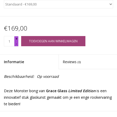
€169,00
+
TOEVOEGEN AAN WINKELWAGEN
-
Informatie
Reviews
(0)
Beschikbaarheid:
Op voorraad
Deze Monster bong van
Grace Glass
Limited Edition
is een
innovatief stuk glaskunst gemaakt om je een enge rookervaring
te bieden!
Je kunt je favoriete kruiden plaatsen in de verwijderbare witte