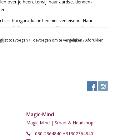
len over je heen, terwijl haar aardse, dennen-
den.
ht is hoogproductief en niet veeleisend. Haar
. Een liefde voor een koud klimaat gaat hand in
s. Deze tolerantie voor koudere temperaturen gaat
glijst toevoegen
/
Toevoegen om te vergelijken
/
Afdrukken
tentuin. Binnenboeren zien gelukkig dezelfde
 heeft ze wel de vrijheid om te stretchen. De
 nauwelijks belangrijk als je weet dat ze een
en halverwege oktober de schaar.
Magic-Mind
Magic Mind | Smart & Headshop
030-2364840 +31302364840