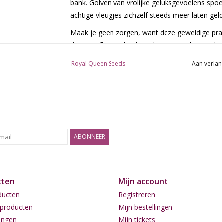
bank. Golven van vrolijke geluksgevoelens spoe
achtige vleugjes zichzelf steeds meer laten gel
Maak je geen zorgen, want deze geweldige prac
diverse afkomst biedt veel gewenste kenmerken
hand met een redelijke weerstand tegen ziekte
Royal Queen Seeds
Aan verlan
prachtig samen met haar voorkeur voor een bui
harsachtige toppen als buiten. Maar buitenshuis
bloeiperiode bedraagt ongeveer 65 dagen. Dit is
eersteklas buit produceert. Buitenboeren pakk
North Thunderfuck
ABONNEER
Soort Strain:
Gefeminiseerde
THC:
22%
cten
Mijn account
CBD:
Laag
ducten
Registreren
producten
Mijn bestellingen
Opbrengst Binnen:
450 - 500 gr/m2
ingen
Mijn tickets