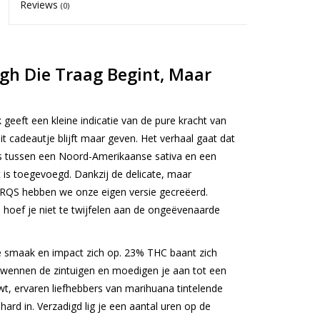
Reviews
(0)
gh Die Traag Begint, Maar
eeft een kleine indicatie van de pure kracht van
it cadeautje blijft maar geven. Het verhaal gaat dat
 is tussen een Noord-Amerikaanse sativa en een
 is toegevoegd. Dankzij de delicate, maar
 RQS hebben we onze eigen versie gecreëerd.
hoef je niet te twijfelen aan de ongeëvenaarde
 de smaak en impact zich op. 23% THC baant zich
rwennen de zintuigen en moedigen je aan tot een
t, ervaren liefhebbers van marihuana tintelende
ihard in. Verzadigd lig je een aantal uren op de