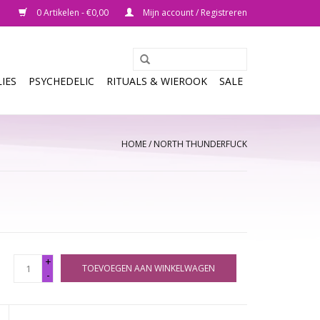
0 Artikelen - €0,00
Mijn account / Registreren
IES
PSYCHEDELIC
RITUALS & WIEROOK
SALE
HOME
/
NORTH THUNDERFUCK
+
TOEVOEGEN AAN WINKELWAGEN
-