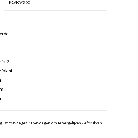
Reviews
(0)
erde
gr/m2
r/plant
m
cm
n
x Lemon Thai
glijst toevoegen
/
Toevoegen om te vergelijken
/
Afdrukken
 Kush
 Indica 75%