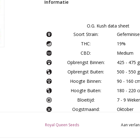
Informatie
O.G. Kush data sheet
Soort Strain:
Gefeminise
THC:
19%
CBD:
Medium
Opbrengst Binnen:
425 - 475 
Opbrengst Buiten:
500 - 550 g
Hoogte Binnen:
90 - 160 c
Hoogte Buiten:
180 - 220 
Bloeitijd:
7 - 9 Weke
Oogstmaand:
Oktober
Chemdawg 
Genetische Achtergrond:
Royal Queen Seeds
Aan verlan
x Pakistani
Type:
Sativa 25%