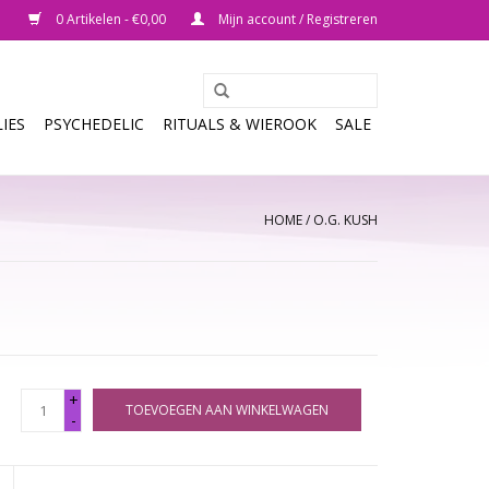
0 Artikelen - €0,00
Mijn account / Registreren
IES
PSYCHEDELIC
RITUALS & WIEROOK
SALE
HOME
/
O.G. KUSH
+
TOEVOEGEN AAN WINKELWAGEN
-