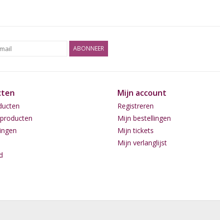
Effect:
Rustgevend
Klimaat:
Mild
Smaak:
Citrus, Den
ABONNEER
OG Kush: een bekende mix
cten
Mijn account
Haar werkelijke genetica is onbekend. Sommig
ducten
Registreren
met een Lemon Thai en een Pakistani Kush. An
producten
Mijn bestellingen
van de ChemDawg uit de vroege jaren negentig
ingen
Mijn tickets
gediscussieerd; sommigen beweren dat het
Ori
Mijn verlanglijst
mensen het erover eens dat het, vanwege haa
d
De breeders van Royal Queen Seeds hebben hun
legendarische OG Kush te ontwikkelen. Met e
Kush, ontwikkelden ze een veelzijdige wietsoor
een stoned genetisch profiel van 75% indicagen