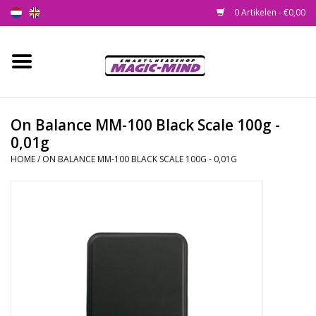
0 Artikelen - €0,00
Home
Nieuw
On Balance MM-100 Black Scale 100g -
0,01g
Smartshop
HOME
/
ON BALANCE MM-100 BLACK SCALE 100G - 0,01G
Headshop
SEEDSHOP
Health Supplies
Psychedelic