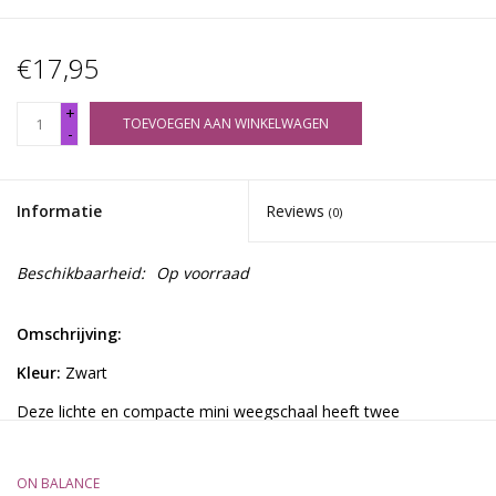
€17,95
+
TOEVOEGEN AAN WINKELWAGEN
-
Informatie
Reviews
(0)
Beschikbaarheid:
Op voorraad
Omschrijving:
Kleur:
Zwart
Deze lichte en compacte mini weegschaal heeft twee
gemakkelijk te gebruiken functieknoppen en biedt 4 standen. De
weegschaal wordt geleverd met een afneembaar deksel en
ON BALANCE
automatische uitschakeling. De cijfers zijn duidelijk zichtbaar op