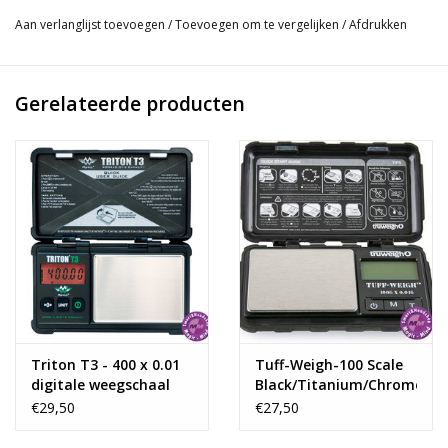
een witte achtergrond met achtergrondverlichting.
Aan verlanglijst toevoegen
/
Toevoegen om te vergelijken
/
Afdrukken
Specificaties
:
Maximale
gewicht
: 100 grams.
Gerelateerde producten
Accuraat
tot
: 0.01 grams.
Instellingen
: (gr, oz,dwt,ozt).
Functie
: Tare.
Afmeting
: 8,9x6x2mm
Afmeting
Plateau
: 55x55mm
Triton T3 - 400 x 0.01
Tuff-Weigh-100 Scale
digitale weegschaal
Black/Titanium/Chrome
100 X 0,01Gr
€29,50
€27,50