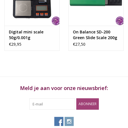
Digital mini scale
On Balance SD-200
50g/0.001g
Green Slide Scale 200g
x 0,01
€29,95
€27,50
Meld je aan voor onze nieuwsbrief:
ABONNEER