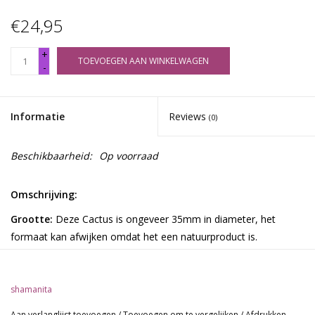
€24,95
+
TOEVOEGEN AAN WINKELWAGEN
-
Informatie
Reviews
(0)
Beschikbaarheid:
Op voorraad
Omschrijving:
Grootte:
Deze Cactus is ongeveer 35mm in diameter, het
formaat kan afwijken omdat het een natuurproduct is.
De cactus bevat van nature mescaline.
Omschrijving:
shamanita
De Peyote (Lophophora Williamsii) is een cactus met een rijke
Aan verlanglijst toevoegen
/
Toevoegen om te vergelijken
/
Afdrukken