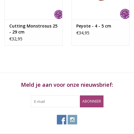
Meestal worden ze in plakken gesneden en kunnen zowel
gedroogd als vers geconsumeerd worden. De plakken zijn 3 –
4,5 centimeter breed en het is gebruikelijk om ze 0,5 centimeter
dik te snijden. Het is ook mogelijk om van de cactussen thee te
Cutting Monstrosus 25
Peyote - 4 - 5 cm
- 29 cm
zetten. De smaak wordt meestal als enorm vies en bitter
€34,95
€32,95
ervaren.
Werking:
Mescaline is een hallucinogene stof. Dit tripmiddel verandert
onder andere waarnemingen. Het zorgt er bijvoorbeeld voor dat
dingen anders ziet, voelt en hoort dan ze in werkelijkheid zijn.
Mescaline begint zo’n 30-60 minuten na inname te werken. De
Meld je aan voor onze nieuwsbrief:
eerste 60-90 minuten kunnen vervolgens al onaangenaam
worden ervaren. De kans is ook aanzienlijk dat je moet
ABONNEER
overgeven. Hier moet je even doorheen! Wat volgt is een zeer
indrukwekkende trip die lang aanhoudt. Hierbij kunnen kleuren
intenser zijn en objecten tot leven komen. Het hele bestaan zal
bekeken en ervaren worden door een uniek filter. De piek van
trip duurt ongeveer 4-6 uur. Na 8 en 15 uur ben je redelijk