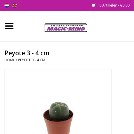
0 Artikelen - €0,00
Home
Nieuw
Peyote 3 - 4 cm
HOME
/
PEYOTE 3 - 4 CM
Smartshop
Headshop
SEEDSHOP
Health Supplies
Psychedelic