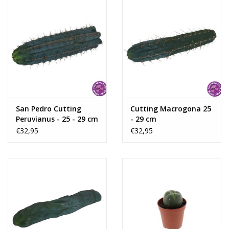
• Bij gebruik van de cactussen kan er misselijkheid optreden.
• De cactussen kunnen ook in de vorm van thee worden
ingenomen.
• Ongeveer 1 tot 2 uur na inname bereikt de trip zijn
hoogtepunt, na 8 tot 15 uur is deze uitgewerkt.
• Gebruik de cactus alleen bij een goede geestelijke en
lichamelijke gezondheid. Vermijd het product bij depressie, hoge
of lage bloeddruk, hart en/of longklachten, diabetes of
zwangerschap.
San Pedro Cutting
Cutting Macrogona 25
• Niet in combinatie met alcohol, medicijnen en/of andere drugs
Peruvianus - 25 - 29 cm
- 29 cm
gebruiken.
€32,95
€32,95
• Niet gebruiken bij zwangerschap en borstvoeding.
• Deelnemen aan het verkeer is niet toegestaan.
• Niet gebruiken onder de 18 jaar.
• Let op dat de cactus niet in de volle zon staat.
Sit back, relax en geniet van deze unieke ervaring!
Gebruik:
De cactussen kunnen op meerdere manieren gebruikt worden.