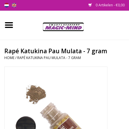
0 Artikelen - €0,00
Home
Nieuw
Rapé Katukina Pau Mulata - 7 gram
HOME
/
RAPÉ KATUKINA PAU MULATA - 7 GRAM
Smartshop
Headshop
SEEDSHOP
Health Supplies
Psychedelic