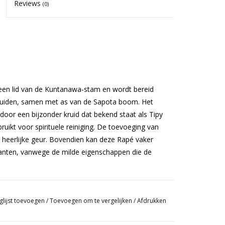
Reviews
(0)
een lid van de Kuntanawa-stam en wordt bereid
kruiden, samen met as van de Sapota boom. Het
oor een bijzonder kruid dat bekend staat als Tipy
uikt voor spirituele reiniging. De toevoeging van
 heerlijke geur. Bovendien kan deze Rapé vaker
rianten, vanwege de milde eigenschappen die de
d als gevolg van de massamoorden tijdens de
glijst toevoegen
/
Toevoegen om te vergelijken
/
Afdrukken
hts één enkele familie over, en pas sinds het begin
tanawa hun inheemse erfgoed op te eisen. Helaas