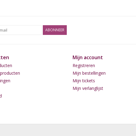
is hun cultuur nog steeds bedreigd en hebben
etnische erkenning te verkrijgen en hun territo
maar ongeveer 250 leden verspreid over de regio
Kuntanawa zich aan bij andere Pano-talige st
ABONNEER
tradities, rituelen en cultuur te delen met bui
hecht veel waarde aan het ritueel gebruik van
De Kuntanawa geloven zelfs sterk dat Ayahuasc
cten
Mijn account
verloren tradities zal herstellen (Pantoja et al.,
zijn gegaan.
ducten
Registreren
producten
Mijn bestellingen
Gebruik:
ingen
Mijn tickets
De verpoederde rapé, kan met een Tepi-pijpje
Mijn verlanglijst
een Kuripe-pijpje kun je het in je eigen neushol
d
Dosering:
Begin met een kleine hoeveelheid, denk hier aa
raden dat je niet direct met een te zware Rape 
Waarschuwing:
Buiten bereik van kinderen bewaren. Niet gebrui