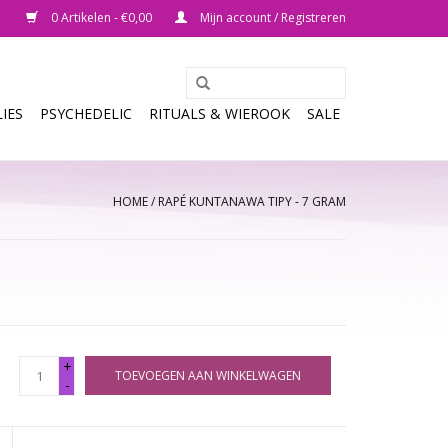
0 Artikelen - €0,00
Mijn account / Registreren
IES
PSYCHEDELIC
RITUALS & WIEROOK
SALE
HOME
/
RAPÉ KUNTANAWA TIPY - 7 GRAM
+
TOEVOEGEN AAN WINKELWAGEN
-