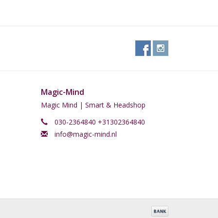
 de Kuntanawa nog steeds moeite om volledige
rium terug te winnen. Tegenwoordig zijn er nog
 Acre in Brazilië. Om te overleven, sluiten de
ammen en organiseren ze samen festivals om hun
tenlandse bezoekers. Deze kleine Pano-talige stam
 Ayahuasca om hen te onderwijzen en te begeleiden.
a hun oude kennis zal onthullen en hun deels
Magic-Mind
 2014). Hun taal lijkt echter onherstelbaar verloren te
Magic Mind | Smart & Headshop
030-2364840 +31302364840
 in iemands neusholtes geblazen worden. Of met
info@magic-mind.nl
te blazen.
n 0,2 tot 0,4 gram per neusgat. Ook is het aan te
begint!
ken bij hoge of lage bloeddruk, hart- en/of