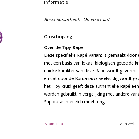
Informatie
Beschikbaarheid:
Op voorraad
Omschrijving:
Over de Tipy Rape:
Deze specifieke Rapé-variant is gemaakt door 
met een basis van lokaal biologisch geteelde 
unieke karakter van deze Rapé wordt gevormd d
en dat door de Kuntanawa veelvuldig wordt gebr
het Tipy-kruid geeft deze authentieke Rapé een
worden gebruikt in vergelijking met andere va
Sapota-as met zich meebrengt.
Over de Kuntanawa Tribe:
De Kuntanawa-stam is bijna volledig uitgeroei
Shamanita
Aan verlan
rubberhausse. Na de rubberhausse bleef er slec
van de jaren 2000 begon een kleine groep Kun