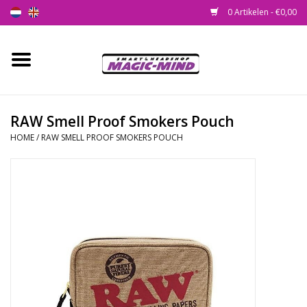
0 Artikelen - €0,00
Home
Nieuw
RAW Smell Proof Smokers Pouch
HOME
/
RAW SMELL PROOF SMOKERS POUCH
Smartshop
Headshop
SEEDSHOP
Health Supplies
Psychedelic