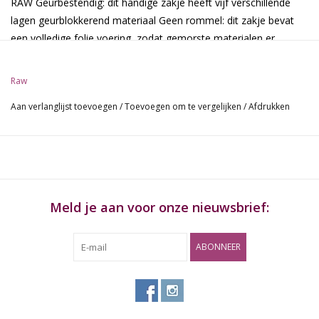
RAW Geurbestendig: dit handige zakje heeft vijf verschillende
lagen geurblokkerend materiaal Geen rommel: dit zakje bevat
een volledige folie voering, zodat gemorste materialen er
gemakkelijk uit kunnen worden gehaald Modern: de ritssluiting is
gesiliconiseerd en waterafstotend : Afmetingen zijn 2 '' x 7,8 '' x
Raw
4,5 ''
Aan verlanglijst toevoegen
/
Toevoegen om te vergelijken
/
Afdrukken
Verkrijgbaar in 3 verschillende maten:
Klein (halve ons): 5,75 "x 3,75" x 2 "
Medium (volledige ounce): 7,75 "x 4,75" x 2 "
Meld je aan voor onze nieuwsbrief:
Groot (Quarter Pounder): 10,25 "x 6,25" x 2,75 "
ABONNEER
KENMERKEN:
5 lagen stof
Geurbestendig