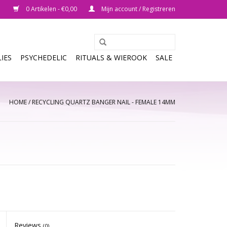
0 Artikelen - €0,00
Mijn account / Registreren
IES
PSYCHEDELIC
RITUALS & WIEROOK
SALE
HOME
/
RECYCLING QUARTZ BANGER NAIL - FEMALE 14MM
Reviews
(0)