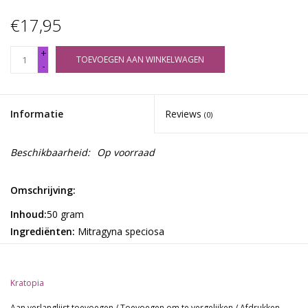
€17,95
+
TOEVOEGEN AAN WINKELWAGEN
-
Informatie
Reviews
(0)
Beschikbaarheid:
Op voorraad
Omschrijving:
Inhoud:
50 gram
Ingrediënten:
Mitragyna speciosa
Red Sumatra kratom wordt door veel gebruikers gekozen
wanneer zij op zoek zijn naar een rustiger en meer ontspannend
Kratopia
karakter, bijvoorbeeld later op de dag of in de avond.
Aan verlanglijst toevoegen
/
Toevoegen om te vergelijken
/
Afdrukken