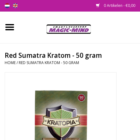
0 Artikelen - €0,00
Home
Nieuw
Red Sumatra Kratom - 50 gram
HOME
/
RED SUMATRA KRATOM - 50 GRAM
Smartshop
Headshop
SEEDSHOP
Health Supplies
Psychedelic