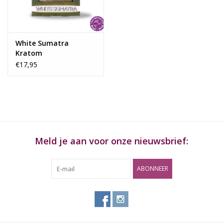
gram op te lossen in gekookt water 70 – 95 graden. Aan te
raden tijd om te trekken is tussen 3 tot 5 minuten. De thee
hoeft niet gefilterd te worden, alles kan geconsumeerd worden.
White Sumatra
Waarschuwing
Kratom
€17,95
Verkoop en gebruik onder de 18 jaar niet toegestaan. Buiten
bereik van kinderen bewaren. Niet gebruiken bij hoge of lage
bloeddruk, hart- en/of longklachten, diabetes, zwangerschap, bij
gebruik van medicijnen, drugs of alcohol.
Aanbevolen dosering
Meld je aan voor onze nieuwsbrief:
4 tot 5 gram
Dosering
ABONNEER
Naast je eigen lichaamsgewicht en gevoeligheid, hangt de
dosering ook erg af van de sterkte van de kratom. Normaal
gesproken zou 5–10 gram gedroogde bladeren voldoende
moeten zijn voor onervaren gebruikers. De dosering kan iets