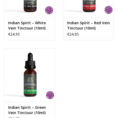
Gebruik
Bereid een kopje thee van dit kruidenpreparaat door 4 tot 5
gram op te lossen in gekookt water 70 – 95 graden. Aan te
Indian Spirit – White
Indian Spirit – Red Vein
Vein Tinctuur (10ml)
Tinctuur (10ml)
raden tijd om te trekken is tussen 3 tot 5 minuten. De thee
€24,95
€24,95
hoeft niet gefilterd te worden, alles kan geconsumeerd worden.
Waarschuwing
Verkoop en gebruik onder de 18 jaar niet toegestaan. Buiten
bereik van kinderen bewaren. Niet gebruiken bij hoge of lage
bloeddruk, hart- en/of longklachten, diabetes, zwangerschap, bij
gebruik van medicijnen, drugs of alcohol.
Aanbevolen dosering
4 tot 5 gram
Dosering
Indian Spirit – Green
Naast je eigen lichaamsgewicht en gevoeligheid, hangt de
Vein Tinctuur (10ml)
dosering ook erg af van de sterkte van de kratom. Normaal