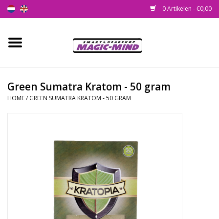
0 Artikelen - €0,00
Home
Nieuw
Green Sumatra Kratom - 50 gram
HOME
/
GREEN SUMATRA KRATOM - 50 GRAM
Smartshop
Headshop
SEEDSHOP
Health Supplies
Psychedelic